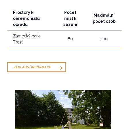
Prostory k
Počet
Maximální
ceremoniálu
míst k
počet osob
obřadu
sezení
Zámecký park
80
100
Třešť
ZÁKLADNÍ INFORMACE