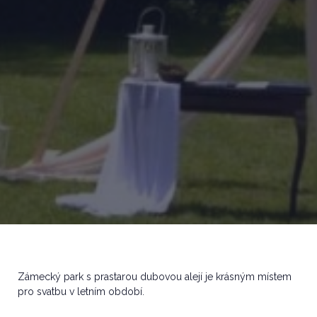
Zámecký park s prastarou dubovou alejí je krásným místem
pro svatbu v letním období.