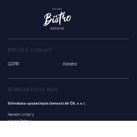
Rychlé odkazy
GDPR
Kariéra
Kontaktujte nás
Středisko společných činností AV ČR, v. v. i.
Národní 1009/3
110 00 Praha 1
obchod@ssc.cas.cz